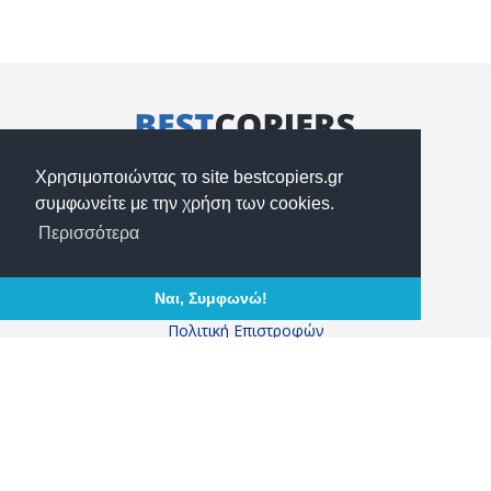
Κασταμονής & Ακριτών 49, Νέα Ιωνία 14235
Χρησιμοποιώντας το site bestcopiers.gr
2102754880, 2102754900
συμφωνείτε με την χρήση των cookies.
info@bestcopiers.gr
Περισσότερα
Τρόποι Αποστολής
Ναι, Συμφωνώ!
Τρόποι Πληρωμής
Πολιτική Επιστροφών
Πολιτική Απορρήτου
Ο Λογαριασμός μου
Επαγγελματίες
Ποιοί Είμαστε
Επικοινωνία