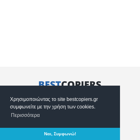
Κασταμονής & Ακριτών 49, Νέα Ιωνία 14235
Χρησιμοποιώντας το site bestcopiers.gr
2102754880, 2102754900
συμφωνείτε με την χρήση των cookies.
info@bestcopiers.gr
Περισσότερα
Τρόποι Αποστολής
Ναι, Συμφωνώ!
Τρόποι Πληρωμής