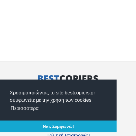
Κασταμονής & Ακριτών 49, Νέα Ιωνία 14235
Χρησιμοποιώντας το site bestcopiers.gr
2102754880, 2102754900
συμφωνείτε με την χρήση των cookies.
info@bestcopiers.gr
Περισσότερα
Τρόποι Αποστολής
Ναι, Συμφωνώ!
Τρόποι Πληρωμής
Πολιτική Επιστροφών